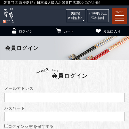
「箸専門店 銀座夏野」日本最大級のお箸専門店3000点の品揃え
menu
夫婦箸
9,900
円以上
送料無料!!
送料無料
ログイン
カート
お気に入り
会員ログイン
箸
（贈答用・自宅用）
Log in
会員ログイン
子供和食器
（贈答用・自宅用）
銀座夏野・箸長
について
メールアドレス
小夏
について
こども和食器
パスワード
ご利用ガイド
法人・飲食店のお客様
ログイン状態を保存する