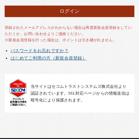
お客様の声
店舗紹介
お問い合わせ
登録されたメールアドレスがわからない場合は再度新規会員登録をしてい
ただくか、お問い合わせよりご連絡ください。
お知らせ
※新規会員登録を行った場合は、ポイントは引き継がれません。
箸ブログ
パスワードをお忘れですか？
English
はじめてご利用の方（新規会員登録）
当サイトはセコムトラストシステムズ株式会社より
認証されています。SSL対応ページからの情報送信は
暗号化により保護されます。