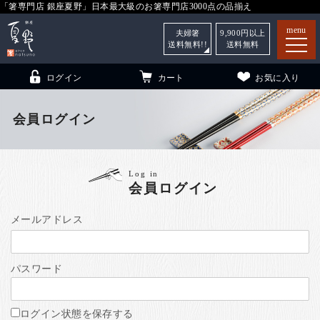
「箸専門店 銀座夏野」日本最大級のお箸専門店3000点の品揃え
menu
夫婦箸
9,900
円以上
送料無料!!
送料無料
ログイン
カート
お気に入り
会員ログイン
箸
（贈答用・自宅用）
Log in
会員ログイン
子供和食器
（贈答用・自宅用）
銀座夏野・箸長
について
メールアドレス
小夏
について
こども和食器
パスワード
ご利用ガイド
法人・飲食店のお客様
ログイン状態を保存する