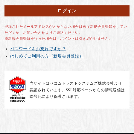
お客様の声
店舗紹介
お問い合わせ
登録されたメールアドレスがわからない場合は再度新規会員登録をしてい
ただくか、お問い合わせよりご連絡ください。
お知らせ
※新規会員登録を行った場合は、ポイントは引き継がれません。
箸ブログ
パスワードをお忘れですか？
English
はじめてご利用の方（新規会員登録）
当サイトはセコムトラストシステムズ株式会社より
認証されています。SSL対応ページからの情報送信は
暗号化により保護されます。