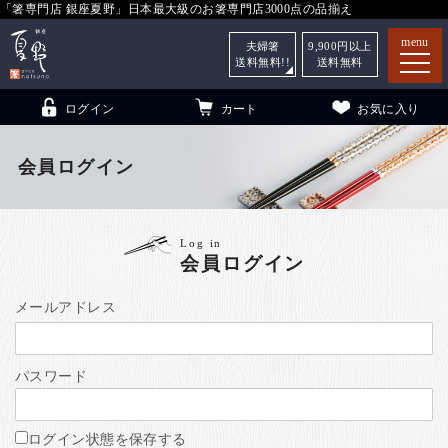
「箸専門店 銀座夏野」日本最大級のお箸専門店3000点の品揃え
menu
夫婦箸
9,900
円以上
送料無料!!
送料無料
ログイン
カート
お気に入り
会員ログイン
箸
（贈答用・自宅用）
Log in
会員ログイン
子供和食器
（贈答用・自宅用）
銀座夏野・箸長
について
メールアドレス
小夏
について
こども和食器
パスワード
ご利用ガイド
法人・飲食店のお客様
ログイン状態を保存する