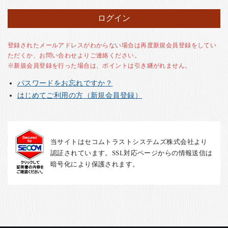
お客様の声
店舗紹介
お問い合わせ
登録されたメールアドレスがわからない場合は再度新規会員登録をしてい
ただくか、お問い合わせよりご連絡ください。
お知らせ
※新規会員登録を行った場合は、ポイントは引き継がれません。
箸ブログ
パスワードをお忘れですか？
English
はじめてご利用の方（新規会員登録）
当サイトはセコムトラストシステムズ株式会社より
認証されています。SSL対応ページからの情報送信は
暗号化により保護されます。