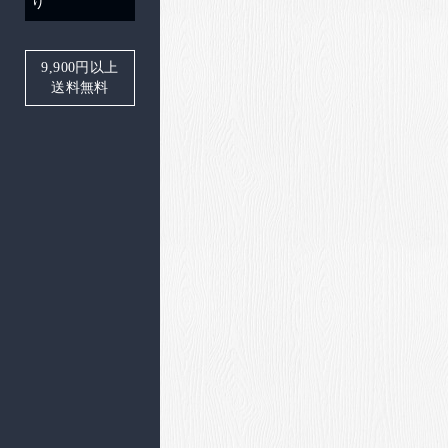
り
9,900
円以上
送料無料