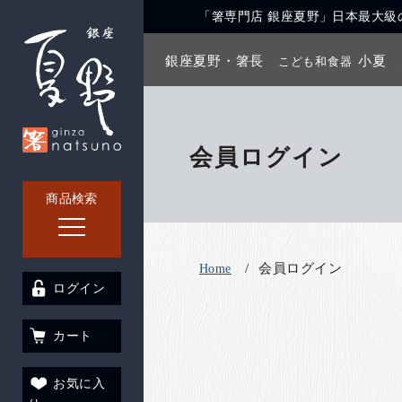
「箸専門店 銀座夏野」日本最大級の
銀座夏野・箸長
小夏
こども和食器
会員ログイン
商品検索
会員ログイン
Home
ログイン
カート
お気に入