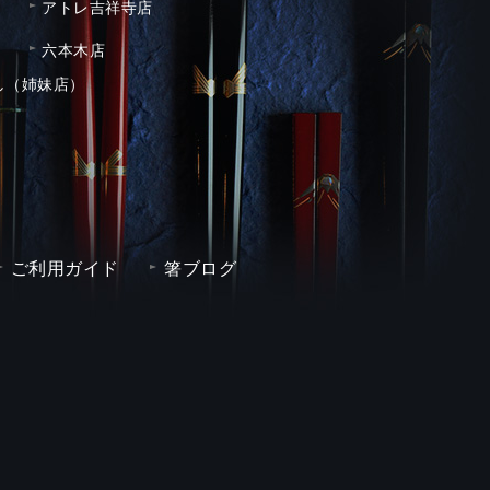
アトレ吉祥寺店
六本木店
し（姉妹店）
ご利用ガイド
箸ブログ