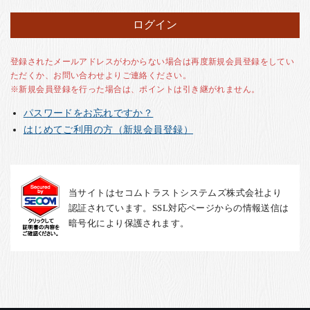
お客様の声
店舗紹介
お問い合わせ
登録されたメールアドレスがわからない場合は再度新規会員登録をしてい
ただくか、お問い合わせよりご連絡ください。
お知らせ
※新規会員登録を行った場合は、ポイントは引き継がれません。
箸ブログ
パスワードをお忘れですか？
English
はじめてご利用の方（新規会員登録）
当サイトはセコムトラストシステムズ株式会社より
認証されています。SSL対応ページからの情報送信は
暗号化により保護されます。