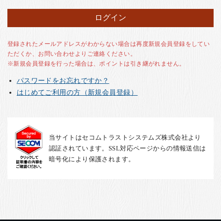
お客様の声
店舗紹介
お問い合わせ
登録されたメールアドレスがわからない場合は再度新規会員登録をしてい
ただくか、お問い合わせよりご連絡ください。
お知らせ
※新規会員登録を行った場合は、ポイントは引き継がれません。
箸ブログ
パスワードをお忘れですか？
English
はじめてご利用の方（新規会員登録）
当サイトはセコムトラストシステムズ株式会社より
認証されています。SSL対応ページからの情報送信は
暗号化により保護されます。