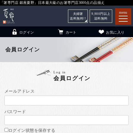
「箸専門店 銀座夏野」日本最大級のお箸専門店3000点の品揃え
menu
夫婦箸
9,900
円以上
送料無料!!
送料無料
ログイン
カート
お気に入り
会員ログイン
箸
（贈答用・自宅用）
Log in
会員ログイン
子供和食器
（贈答用・自宅用）
銀座夏野・箸長
について
メールアドレス
小夏
について
こども和食器
パスワード
ご利用ガイド
法人・飲食店のお客様
ログイン状態を保存する