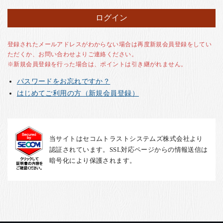
お客様の声
店舗紹介
お問い合わせ
登録されたメールアドレスがわからない場合は再度新規会員登録をしてい
ただくか、お問い合わせよりご連絡ください。
お知らせ
※新規会員登録を行った場合は、ポイントは引き継がれません。
箸ブログ
パスワードをお忘れですか？
English
はじめてご利用の方（新規会員登録）
当サイトはセコムトラストシステムズ株式会社より
認証されています。SSL対応ページからの情報送信は
暗号化により保護されます。