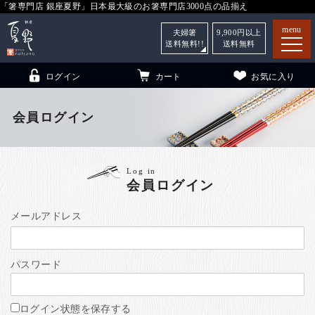
「箸専門店 銀座夏野」日本最大級のお箸専門店3000点の品揃え
menu
夫婦箸
9,900
円以上
送料無料!!
送料無料
ログイン
カート
お気に入り
会員ログイン
箸
（贈答用・自宅用）
Log in
会員ログイン
子供和食器
（贈答用・自宅用）
銀座夏野・箸長
について
メールアドレス
小夏
について
こども和食器
パスワード
ご利用ガイド
法人・飲食店のお客様
ログイン状態を保存する