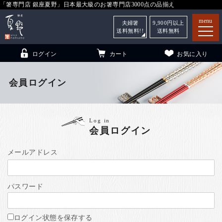
「箸専門店 銀座夏野」日本最大級のお箸専門店3000点の品揃え
menu
夫婦箸
9,900
円以上
送料無料!!
送料無料
ログイン
カート
お気に入り
会員ログイン
箸
（贈答用・自宅用）
Log in
会員ログイン
子供和食器
（贈答用・自宅用）
銀座夏野・箸長
について
メールアドレス
小夏
について
こども和食器
パスワード
ご利用ガイド
法人・飲食店のお客様
ログイン状態を保存する