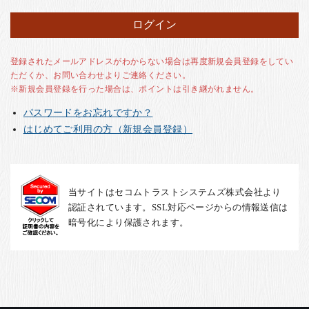
お客様の声
店舗紹介
お問い合わせ
登録されたメールアドレスがわからない場合は再度新規会員登録をしてい
ただくか、お問い合わせよりご連絡ください。
お知らせ
※新規会員登録を行った場合は、ポイントは引き継がれません。
箸ブログ
パスワードをお忘れですか？
English
はじめてご利用の方（新規会員登録）
当サイトはセコムトラストシステムズ株式会社より
認証されています。SSL対応ページからの情報送信は
暗号化により保護されます。