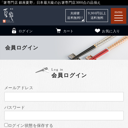
「箸専門店 銀座夏野」日本最大級のお箸専門店3000点の品揃え
menu
夫婦箸
9,900
円以上
送料無料!!
送料無料
ログイン
カート
お気に入り
会員ログイン
箸
（贈答用・自宅用）
Log in
会員ログイン
子供和食器
（贈答用・自宅用）
銀座夏野・箸長
について
メールアドレス
小夏
について
こども和食器
パスワード
ご利用ガイド
法人・飲食店のお客様
ログイン状態を保存する