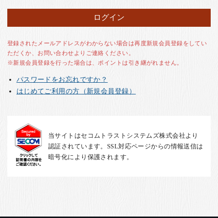
お客様の声
店舗紹介
お問い合わせ
登録されたメールアドレスがわからない場合は再度新規会員登録をしてい
ただくか、お問い合わせよりご連絡ください。
お知らせ
※新規会員登録を行った場合は、ポイントは引き継がれません。
箸ブログ
パスワードをお忘れですか？
English
はじめてご利用の方（新規会員登録）
当サイトはセコムトラストシステムズ株式会社より
認証されています。SSL対応ページからの情報送信は
暗号化により保護されます。