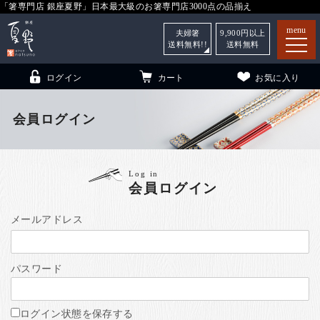
「箸専門店 銀座夏野」日本最大級のお箸専門店3000点の品揃え
menu
夫婦箸
9,900
円以上
送料無料!!
送料無料
ログイン
カート
お気に入り
会員ログイン
箸
（贈答用・自宅用）
Log in
会員ログイン
子供和食器
（贈答用・自宅用）
銀座夏野・箸長
について
メールアドレス
小夏
について
こども和食器
パスワード
ご利用ガイド
法人・飲食店のお客様
ログイン状態を保存する