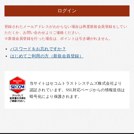
お客様の声
店舗紹介
お問い合わせ
登録されたメールアドレスがわからない場合は再度新規会員登録をしてい
ただくか、お問い合わせよりご連絡ください。
お知らせ
※新規会員登録を行った場合は、ポイントは引き継がれません。
箸ブログ
パスワードをお忘れですか？
English
はじめてご利用の方（新規会員登録）
当サイトはセコムトラストシステムズ株式会社より
認証されています。SSL対応ページからの情報送信は
暗号化により保護されます。