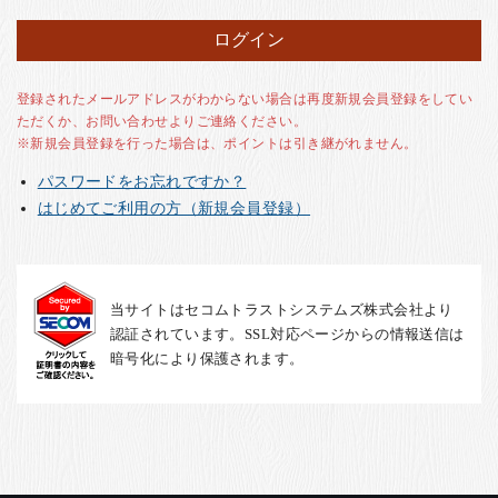
お客様の声
店舗紹介
お問い合わせ
登録されたメールアドレスがわからない場合は再度新規会員登録をしてい
ただくか、お問い合わせよりご連絡ください。
お知らせ
※新規会員登録を行った場合は、ポイントは引き継がれません。
箸ブログ
パスワードをお忘れですか？
English
はじめてご利用の方（新規会員登録）
当サイトはセコムトラストシステムズ株式会社より
認証されています。SSL対応ページからの情報送信は
暗号化により保護されます。