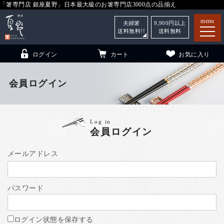
「箸専門店 銀座夏野」日本最大級のお箸専門店3000点の品揃え
menu
夫婦箸
9,900
円以上
送料無料!!
送料無料
ログイン
カート
お気に入り
会員ログイン
箸
（贈答用・自宅用）
Log in
会員ログイン
子供和食器
（贈答用・自宅用）
銀座夏野・箸長
について
メールアドレス
小夏
について
こども和食器
パスワード
ご利用ガイド
法人・飲食店のお客様
ログイン状態を保存する