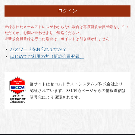
お客様の声
店舗紹介
お問い合わせ
登録されたメールアドレスがわからない場合は再度新規会員登録をしてい
ただくか、お問い合わせよりご連絡ください。
お知らせ
※新規会員登録を行った場合は、ポイントは引き継がれません。
箸ブログ
パスワードをお忘れですか？
English
はじめてご利用の方（新規会員登録）
当サイトはセコムトラストシステムズ株式会社より
認証されています。SSL対応ページからの情報送信は
暗号化により保護されます。