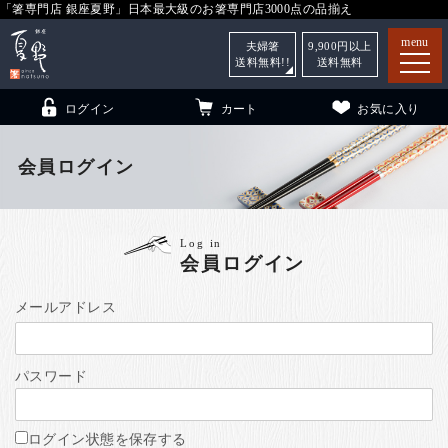
「箸専門店 銀座夏野」日本最大級のお箸専門店3000点の品揃え
menu
夫婦箸
9,900
円以上
送料無料!!
送料無料
ログイン
カート
お気に入り
会員ログイン
箸
（贈答用・自宅用）
Log in
会員ログイン
子供和食器
（贈答用・自宅用）
銀座夏野・箸長
について
メールアドレス
小夏
について
こども和食器
パスワード
ご利用ガイド
法人・飲食店のお客様
ログイン状態を保存する