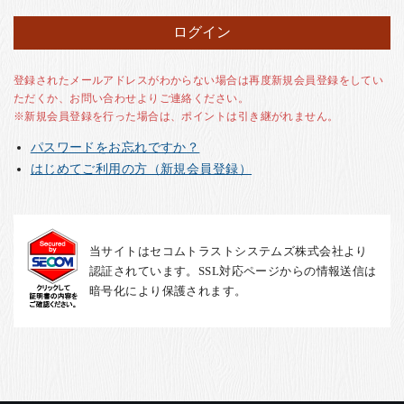
お客様の声
店舗紹介
お問い合わせ
登録されたメールアドレスがわからない場合は再度新規会員登録をしてい
ただくか、お問い合わせよりご連絡ください。
お知らせ
※新規会員登録を行った場合は、ポイントは引き継がれません。
箸ブログ
パスワードをお忘れですか？
English
はじめてご利用の方（新規会員登録）
当サイトはセコムトラストシステムズ株式会社より
認証されています。SSL対応ページからの情報送信は
暗号化により保護されます。