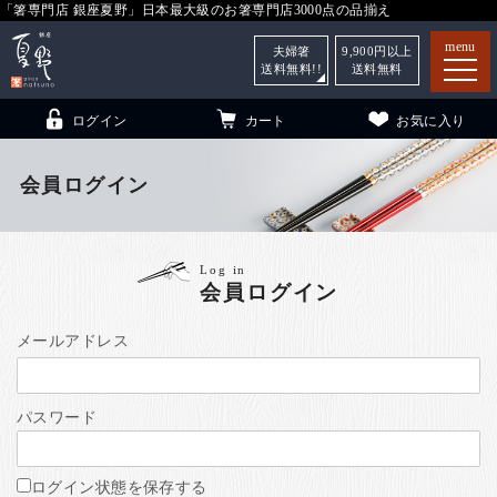
「箸専門店 銀座夏野」日本最大級のお箸専門店3000点の品揃え
menu
夫婦箸
9,900
円以上
送料無料!!
送料無料
ログイン
カート
お気に入り
会員ログイン
箸
（贈答用・自宅用）
Log in
会員ログイン
子供和食器
（贈答用・自宅用）
銀座夏野・箸長
について
メールアドレス
小夏
について
こども和食器
パスワード
ご利用ガイド
法人・飲食店のお客様
ログイン状態を保存する