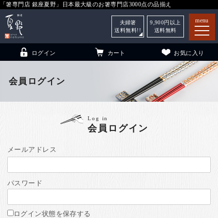
「箸専門店 銀座夏野」日本最大級のお箸専門店3000点の品揃え
menu
夫婦箸
9,900
円以上
送料無料!!
送料無料
ログイン
カート
お気に入り
会員ログイン
箸
（贈答用・自宅用）
Log in
会員ログイン
子供和食器
（贈答用・自宅用）
銀座夏野・箸長
について
メールアドレス
小夏
について
こども和食器
パスワード
ご利用ガイド
法人・飲食店のお客様
ログイン状態を保存する