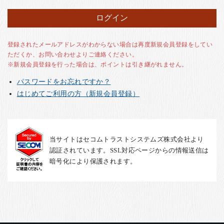
お客様の声
店舗紹介
お問い合わせ
登録されたメールアドレスがわからない場合は再度新規会員登録をしてい
ただくか、お問い合わせよりご連絡ください。
お知らせ
※新規会員登録を行った場合は、ポイントは引き継がれません。
箸ブログ
パスワードをお忘れですか？
English
はじめてご利用の方（新規会員登録）
当サイトはセコムトラストシステムズ株式会社より
認証されています。SSL対応ページからの情報送信は
暗号化により保護されます。