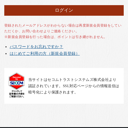
お客様の声
店舗紹介
お問い合わせ
登録されたメールアドレスがわからない場合は再度新規会員登録をしてい
ただくか、お問い合わせよりご連絡ください。
お知らせ
※新規会員登録を行った場合は、ポイントは引き継がれません。
箸ブログ
パスワードをお忘れですか？
English
はじめてご利用の方（新規会員登録）
当サイトはセコムトラストシステムズ株式会社より
認証されています。SSL対応ページからの情報送信は
暗号化により保護されます。