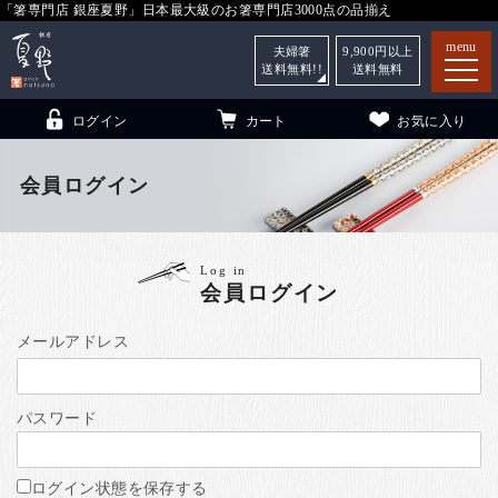
「箸専門店 銀座夏野」日本最大級のお箸専門店3000点の品揃え
menu
夫婦箸
9,900
円以上
送料無料!!
送料無料
ログイン
カート
お気に入り
会員ログイン
箸
（贈答用・自宅用）
Log in
会員ログイン
子供和食器
（贈答用・自宅用）
銀座夏野・箸長
について
メールアドレス
小夏
について
こども和食器
パスワード
ご利用ガイド
法人・飲食店のお客様
ログイン状態を保存する