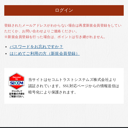
お客様の声
店舗紹介
お問い合わせ
登録されたメールアドレスがわからない場合は再度新規会員登録をしてい
ただくか、お問い合わせよりご連絡ください。
お知らせ
※新規会員登録を行った場合は、ポイントは引き継がれません。
箸ブログ
パスワードをお忘れですか？
English
はじめてご利用の方（新規会員登録）
当サイトはセコムトラストシステムズ株式会社より
認証されています。SSL対応ページからの情報送信は
暗号化により保護されます。