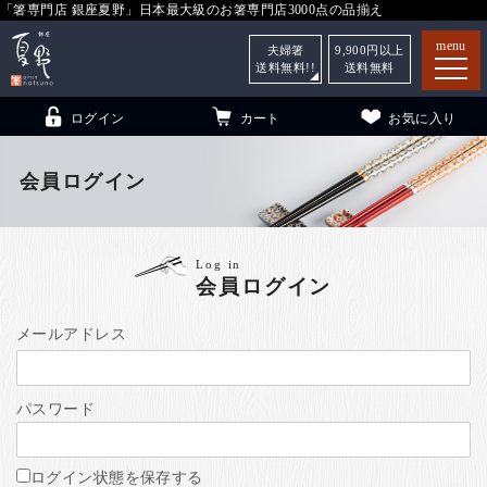
「箸専門店 銀座夏野」日本最大級のお箸専門店3000点の品揃え
menu
夫婦箸
9,900
円以上
送料無料!!
送料無料
ログイン
カート
お気に入り
会員ログイン
箸
（贈答用・自宅用）
Log in
会員ログイン
子供和食器
（贈答用・自宅用）
銀座夏野・箸長
について
メールアドレス
小夏
について
こども和食器
パスワード
ご利用ガイド
法人・飲食店のお客様
ログイン状態を保存する