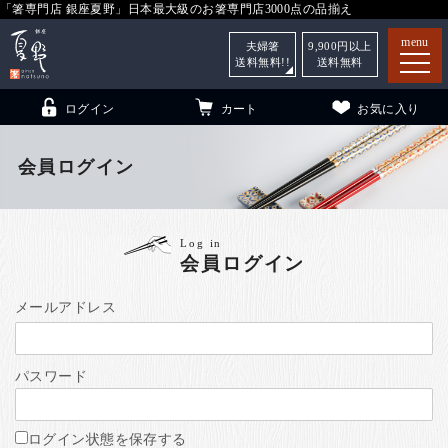
「箸専門店 銀座夏野」日本最大級のお箸専門店3000点の品揃え
menu
夫婦箸
9,900
円以上
送料無料!!
送料無料
ログイン
カート
お気に入り
会員ログイン
箸
（贈答用・自宅用）
Log in
会員ログイン
子供和食器
（贈答用・自宅用）
銀座夏野・箸長
について
メールアドレス
小夏
について
こども和食器
パスワード
ご利用ガイド
法人・飲食店のお客様
ログイン状態を保存する