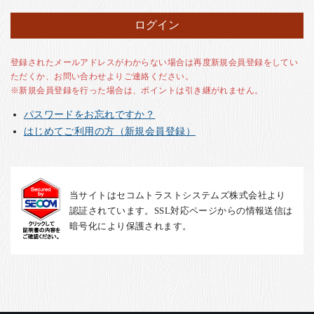
お客様の声
店舗紹介
お問い合わせ
登録されたメールアドレスがわからない場合は再度新規会員登録をしてい
ただくか、お問い合わせよりご連絡ください。
お知らせ
※新規会員登録を行った場合は、ポイントは引き継がれません。
箸ブログ
パスワードをお忘れですか？
English
はじめてご利用の方（新規会員登録）
当サイトはセコムトラストシステムズ株式会社より
認証されています。SSL対応ページからの情報送信は
暗号化により保護されます。