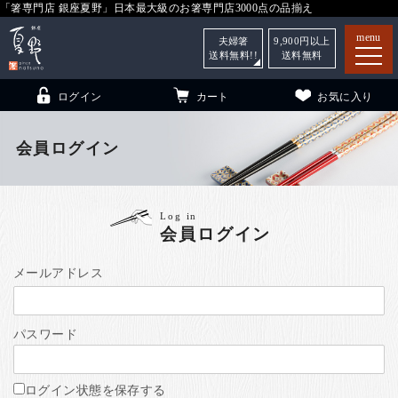
「箸専門店 銀座夏野」日本最大級のお箸専門店3000点の品揃え
menu
夫婦箸
9,900
円以上
送料無料!!
送料無料
ログイン
カート
お気に入り
会員ログイン
箸
（贈答用・自宅用）
Log in
会員ログイン
子供和食器
（贈答用・自宅用）
銀座夏野・箸長
について
メールアドレス
小夏
について
こども和食器
パスワード
ご利用ガイド
法人・飲食店のお客様
ログイン状態を保存する