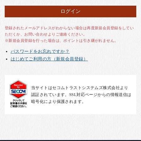
お客様の声
店舗紹介
お問い合わせ
登録されたメールアドレスがわからない場合は再度新規会員登録をしてい
ただくか、お問い合わせよりご連絡ください。
お知らせ
※新規会員登録を行った場合は、ポイントは引き継がれません。
箸ブログ
パスワードをお忘れですか？
English
はじめてご利用の方（新規会員登録）
当サイトはセコムトラストシステムズ株式会社より
認証されています。SSL対応ページからの情報送信は
暗号化により保護されます。