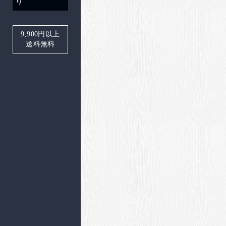
り
9,900
円以上
送料無料