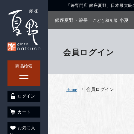
「箸専門店 銀座夏野」日本最大級の
銀座夏野・箸長
小夏
こども和食器
会員ログイン
商品検索
会員ログイン
Home
ログイン
カート
お気に入