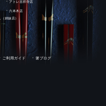
アトレ吉祥寺店
六本木店
し（姉妹店）
ご利用ガイド
箸ブログ