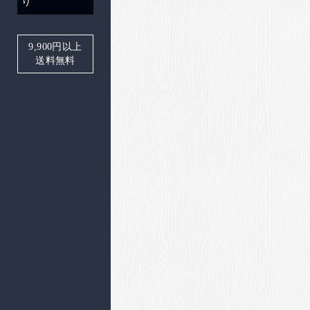
り
9,900
円以上
送料無料