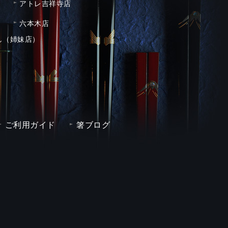
アトレ吉祥寺店
六本木店
し（姉妹店）
ご利用ガイド
箸ブログ