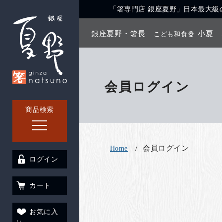
「箸専門店 銀座夏野」日本最大級の
銀座夏野・箸長
小夏
こども和食器
会員ログイン
商品検索
会員ログイン
Home
ログイン
カート
お気に入