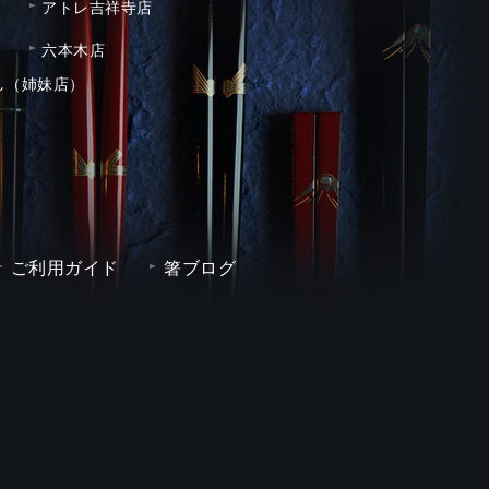
アトレ吉祥寺店
六本木店
し（姉妹店）
ご利用ガイド
箸ブログ