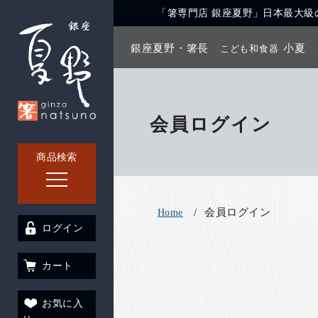
「箸専門店 銀座夏野」日本最大級の
銀座夏野・箸長
小夏
こども和食器
会員ログイン
商品検索
会員ログイン
Home
ログイン
カート
お気に入