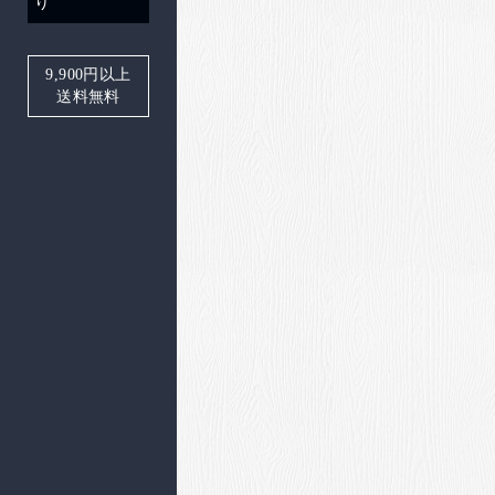
り
9,900
円以上
送料無料