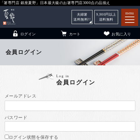
「箸専門店 銀座夏野」日本最大級のお箸専門店3000点の品揃え
menu
夫婦箸
9,900
円以上
送料無料!!
送料無料
ログイン
カート
お気に入り
会員ログイン
箸
（贈答用・自宅用）
Log in
会員ログイン
子供和食器
（贈答用・自宅用）
銀座夏野・箸長
について
メールアドレス
小夏
について
こども和食器
パスワード
ご利用ガイド
法人・飲食店のお客様
ログイン状態を保存する