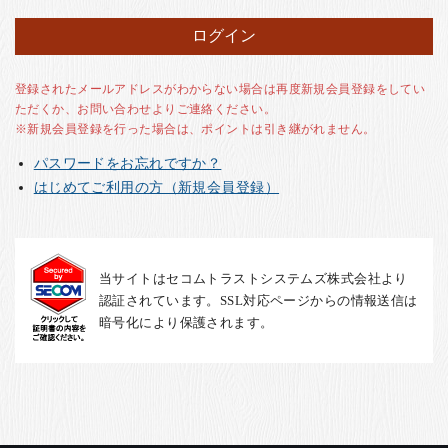
お客様の声
店舗紹介
お問い合わせ
登録されたメールアドレスがわからない場合は再度新規会員登録をしてい
ただくか、お問い合わせよりご連絡ください。
お知らせ
※新規会員登録を行った場合は、ポイントは引き継がれません。
箸ブログ
パスワードをお忘れですか？
English
はじめてご利用の方（新規会員登録）
当サイトはセコムトラストシステムズ株式会社より
認証されています。SSL対応ページからの情報送信は
暗号化により保護されます。