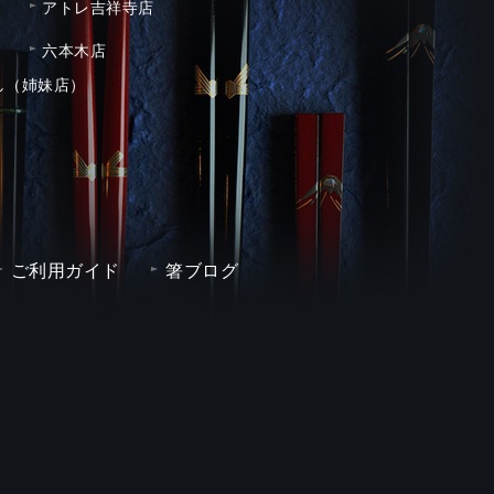
アトレ吉祥寺店
六本木店
し（姉妹店）
ご利用ガイド
箸ブログ