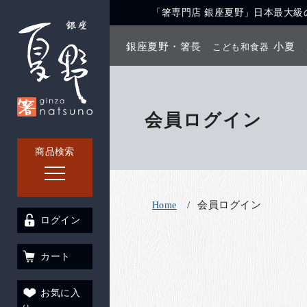
「箸専門店 銀座夏野」日本最大級の
銀座夏野・箸長
小夏
こども和食器
会員ログイン
商品検索
会員ログイン
Home
ログイン
カート
お気に入