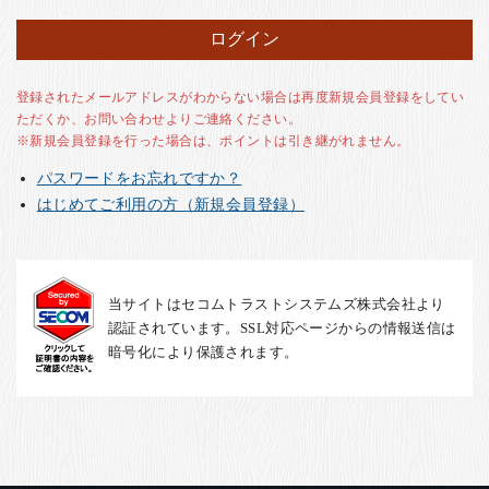
お客様の声
店舗紹介
お問い合わせ
登録されたメールアドレスがわからない場合は再度新規会員登録をしてい
ただくか、お問い合わせよりご連絡ください。
お知らせ
※新規会員登録を行った場合は、ポイントは引き継がれません。
箸ブログ
パスワードをお忘れですか？
English
はじめてご利用の方（新規会員登録）
当サイトはセコムトラストシステムズ株式会社より
認証されています。SSL対応ページからの情報送信は
暗号化により保護されます。