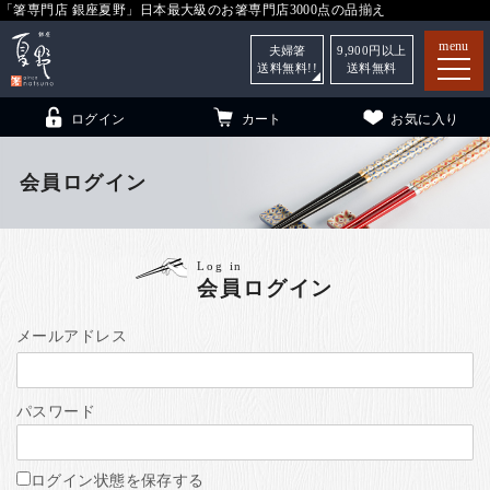
「箸専門店 銀座夏野」日本最大級のお箸専門店3000点の品揃え
menu
夫婦箸
9,900
円以上
送料無料!!
送料無料
ログイン
カート
お気に入り
会員ログイン
箸
（贈答用・自宅用）
Log in
会員ログイン
子供和食器
（贈答用・自宅用）
銀座夏野・箸長
について
メールアドレス
小夏
について
こども和食器
パスワード
ご利用ガイド
法人・飲食店のお客様
ログイン状態を保存する