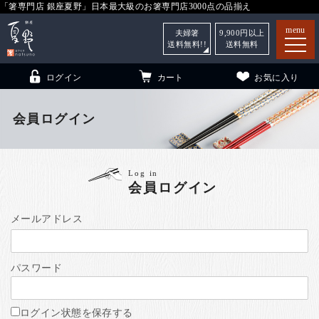
「箸専門店 銀座夏野」日本最大級のお箸専門店3000点の品揃え
menu
夫婦箸
9,900
円以上
送料無料!!
送料無料
ログイン
カート
お気に入り
会員ログイン
箸
（贈答用・自宅用）
Log in
会員ログイン
子供和食器
（贈答用・自宅用）
銀座夏野・箸長
について
メールアドレス
小夏
について
こども和食器
パスワード
ご利用ガイド
法人・飲食店のお客様
ログイン状態を保存する