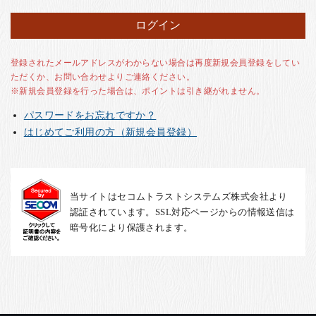
お客様の声
店舗紹介
お問い合わせ
登録されたメールアドレスがわからない場合は再度新規会員登録をしてい
ただくか、お問い合わせよりご連絡ください。
お知らせ
※新規会員登録を行った場合は、ポイントは引き継がれません。
箸ブログ
パスワードをお忘れですか？
English
はじめてご利用の方（新規会員登録）
当サイトはセコムトラストシステムズ株式会社より
認証されています。SSL対応ページからの情報送信は
暗号化により保護されます。