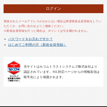
お客様の声
店舗紹介
お問い合わせ
登録されたメールアドレスがわからない場合は再度新規会員登録をしてい
ただくか、お問い合わせよりご連絡ください。
お知らせ
※新規会員登録を行った場合は、ポイントは引き継がれません。
箸ブログ
パスワードをお忘れですか？
English
はじめてご利用の方（新規会員登録）
当サイトはセコムトラストシステムズ株式会社より
認証されています。SSL対応ページからの情報送信は
暗号化により保護されます。