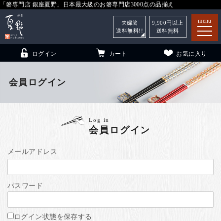
「箸専門店 銀座夏野」日本最大級のお箸専門店3000点の品揃え
menu
夫婦箸
9,900
円以上
送料無料!!
送料無料
ログイン
カート
お気に入り
会員ログイン
箸
（贈答用・自宅用）
Log in
会員ログイン
子供和食器
（贈答用・自宅用）
銀座夏野・箸長
について
メールアドレス
小夏
について
こども和食器
パスワード
ご利用ガイド
法人・飲食店のお客様
ログイン状態を保存する