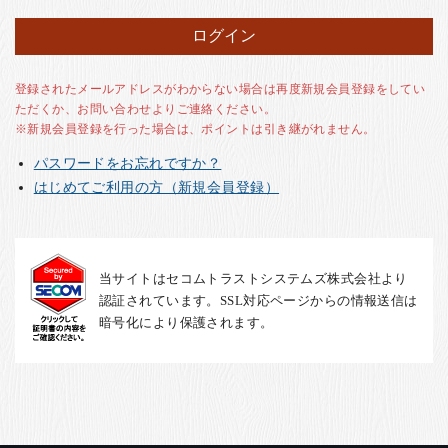
お客様の声
店舗紹介
お問い合わせ
登録されたメールアドレスがわからない場合は再度新規会員登録をしてい
ただくか、お問い合わせよりご連絡ください。
お知らせ
※新規会員登録を行った場合は、ポイントは引き継がれません。
箸ブログ
パスワードをお忘れですか？
English
はじめてご利用の方（新規会員登録）
当サイトはセコムトラストシステムズ株式会社より
認証されています。SSL対応ページからの情報送信は
暗号化により保護されます。