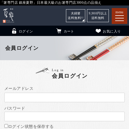
「箸専門店 銀座夏野」日本最大級のお箸専門店3000点の品揃え
menu
夫婦箸
9,900
円以上
送料無料!!
送料無料
ログイン
カート
お気に入り
会員ログイン
箸
（贈答用・自宅用）
Log in
会員ログイン
子供和食器
（贈答用・自宅用）
銀座夏野・箸長
について
メールアドレス
小夏
について
こども和食器
パスワード
ご利用ガイド
法人・飲食店のお客様
ログイン状態を保存する