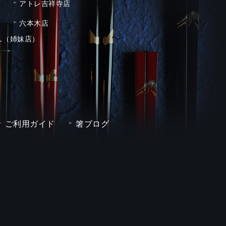
アトレ吉祥寺店
六本木店
し（姉妹店）
ご利用ガイド
箸ブログ