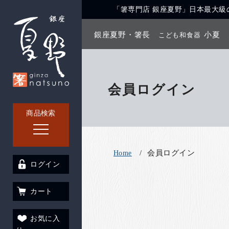
「箸専門店 銀座夏野」日本最大級の
銀座夏野・箸長
小夏
こども和食器
会員ログイン
商品検索
会員ログイン
Home
ログイン
カート
お気に入