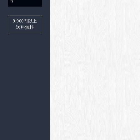
り
9,900
円以上
送料無料