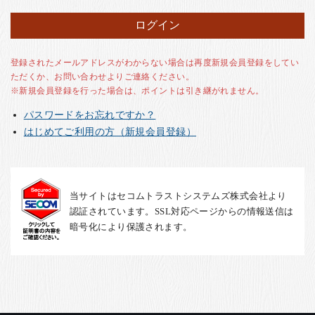
お客様の声
店舗紹介
お問い合わせ
登録されたメールアドレスがわからない場合は再度新規会員登録をしてい
ただくか、お問い合わせよりご連絡ください。
お知らせ
※新規会員登録を行った場合は、ポイントは引き継がれません。
箸ブログ
パスワードをお忘れですか？
English
はじめてご利用の方（新規会員登録）
当サイトはセコムトラストシステムズ株式会社より
認証されています。SSL対応ページからの情報送信は
暗号化により保護されます。