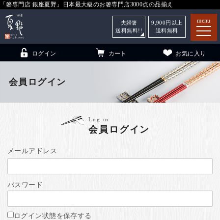
「箸専門店 銀座夏野」日本最大級のお箸専門店3000点の品揃え
menu
夫婦箸
9,900
円以上
送料無料!!
送料無料
ログイン
カート
お気に入り
会員ログイン
箸
（贈答用・自宅用）
Log in
会員ログイン
子供和食器
（贈答用・自宅用）
銀座夏野・箸長
について
メールアドレス
小夏
について
こども和食器
パスワード
ご利用ガイド
法人・飲食店のお客様
ログイン状態を保存する