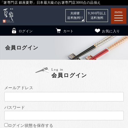
「箸専門店 銀座夏野」日本最大級のお箸専門店3000点の品揃え
menu
夫婦箸
9,900
円以上
送料無料!!
送料無料
ログイン
カート
お気に入り
会員ログイン
箸
（贈答用・自宅用）
Log in
会員ログイン
子供和食器
（贈答用・自宅用）
銀座夏野・箸長
について
メールアドレス
小夏
について
こども和食器
パスワード
ご利用ガイド
法人・飲食店のお客様
ログイン状態を保存する