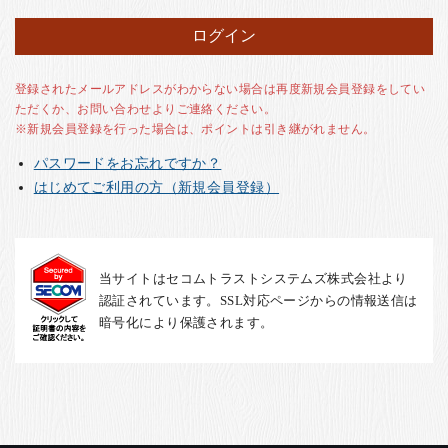
お客様の声
店舗紹介
お問い合わせ
登録されたメールアドレスがわからない場合は再度新規会員登録をしてい
ただくか、お問い合わせよりご連絡ください。
お知らせ
※新規会員登録を行った場合は、ポイントは引き継がれません。
箸ブログ
パスワードをお忘れですか？
English
はじめてご利用の方（新規会員登録）
当サイトはセコムトラストシステムズ株式会社より
認証されています。SSL対応ページからの情報送信は
暗号化により保護されます。