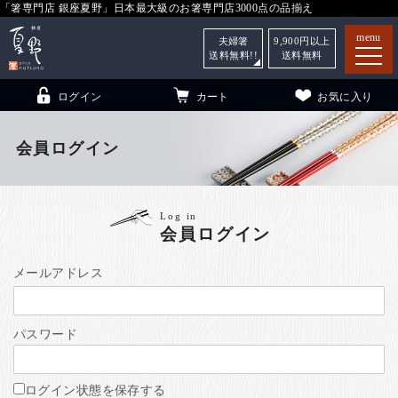
「箸専門店 銀座夏野」日本最大級のお箸専門店3000点の品揃え
menu
夫婦箸
9,900
円以上
送料無料!!
送料無料
ログイン
カート
お気に入り
会員ログイン
箸
（贈答用・自宅用）
Log in
会員ログイン
子供和食器
（贈答用・自宅用）
銀座夏野・箸長
について
メールアドレス
小夏
について
こども和食器
パスワード
ご利用ガイド
法人・飲食店のお客様
ログイン状態を保存する