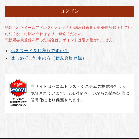
お客様の声
店舗紹介
お問い合わせ
登録されたメールアドレスがわからない場合は再度新規会員登録をしてい
ただくか、お問い合わせよりご連絡ください。
お知らせ
※新規会員登録を行った場合は、ポイントは引き継がれません。
箸ブログ
パスワードをお忘れですか？
English
はじめてご利用の方（新規会員登録）
当サイトはセコムトラストシステムズ株式会社より
認証されています。SSL対応ページからの情報送信は
暗号化により保護されます。