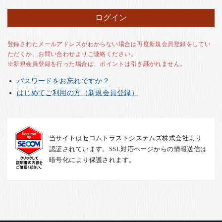
お客様の声
店舗紹介
お問い合わせ
登録されたメールアドレスがわからない場合は再度新規会員登録をしてい
ただくか、お問い合わせよりご連絡ください。
お知らせ
※新規会員登録を行った場合は、ポイントは引き継がれません。
箸ブログ
パスワードをお忘れですか？
English
はじめてご利用の方（新規会員登録）
当サイトはセコムトラストシステムズ株式会社より
認証されています。SSL対応ページからの情報送信は
暗号化により保護されます。