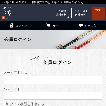
「箸専門店 銀座夏野」日本最大級のお箸専門店3000点の品揃え
menu
夫婦箸
9,900
円以上
送料無料!!
送料無料
ログイン
カート
お気に入り
会員ログイン
箸
（贈答用・自宅用）
Log in
会員ログイン
子供和食器
（贈答用・自宅用）
銀座夏野・箸長
について
メールアドレス
小夏
について
こども和食器
パスワード
ご利用ガイド
法人・飲食店のお客様
ログイン状態を保存する