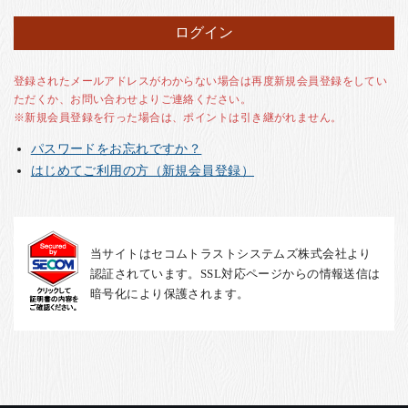
お客様の声
店舗紹介
お問い合わせ
登録されたメールアドレスがわからない場合は再度新規会員登録をしてい
ただくか、お問い合わせよりご連絡ください。
お知らせ
※新規会員登録を行った場合は、ポイントは引き継がれません。
箸ブログ
パスワードをお忘れですか？
English
はじめてご利用の方（新規会員登録）
当サイトはセコムトラストシステムズ株式会社より
認証されています。SSL対応ページからの情報送信は
暗号化により保護されます。