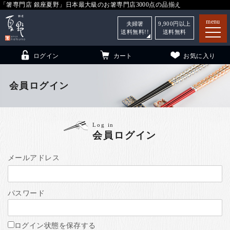
「箸専門店 銀座夏野」日本最大級のお箸専門店3000点の品揃え
menu
夫婦箸
9,900
円以上
送料無料!!
送料無料
ログイン
カート
お気に入り
会員ログイン
箸
（贈答用・自宅用）
Log in
会員ログイン
子供和食器
（贈答用・自宅用）
銀座夏野・箸長
について
メールアドレス
小夏
について
こども和食器
パスワード
ご利用ガイド
法人・飲食店のお客様
ログイン状態を保存する