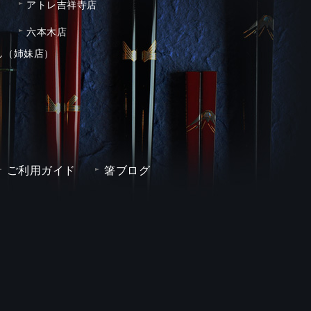
アトレ吉祥寺店
六本木店
し（姉妹店）
ご利用ガイド
箸ブログ