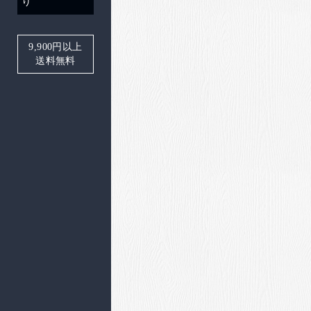
り
9,900
円以上
送料無料