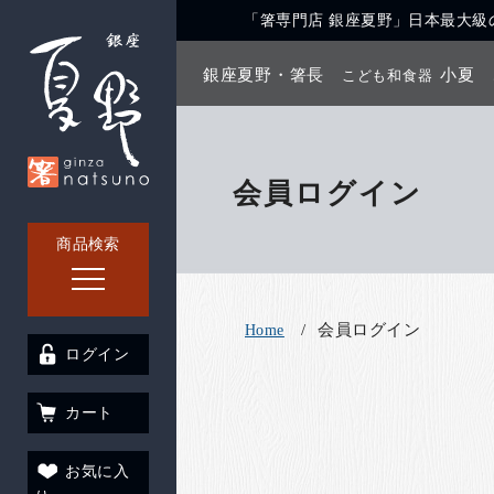
「箸専門店 銀座夏野」日本最大級の
銀座夏野・箸長
小夏
こども和食器
会員ログイン
商品検索
会員ログイン
Home
ログイン
カート
お気に入