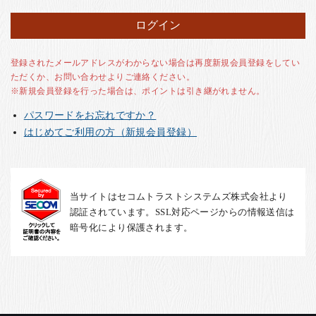
お客様の声
店舗紹介
お問い合わせ
登録されたメールアドレスがわからない場合は再度新規会員登録をしてい
ただくか、お問い合わせよりご連絡ください。
お知らせ
※新規会員登録を行った場合は、ポイントは引き継がれません。
箸ブログ
パスワードをお忘れですか？
English
はじめてご利用の方（新規会員登録）
当サイトはセコムトラストシステムズ株式会社より
認証されています。SSL対応ページからの情報送信は
暗号化により保護されます。