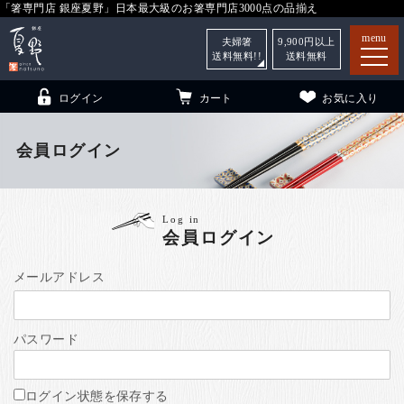
「箸専門店 銀座夏野」日本最大級のお箸専門店3000点の品揃え
menu
夫婦箸
9,900
円以上
送料無料!!
送料無料
ログイン
カート
お気に入り
会員ログイン
箸
（贈答用・自宅用）
Log in
会員ログイン
子供和食器
（贈答用・自宅用）
銀座夏野・箸長
について
メールアドレス
小夏
について
こども和食器
パスワード
ご利用ガイド
法人・飲食店のお客様
ログイン状態を保存する