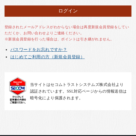
お客様の声
店舗紹介
お問い合わせ
登録されたメールアドレスがわからない場合は再度新規会員登録をしてい
ただくか、お問い合わせよりご連絡ください。
お知らせ
※新規会員登録を行った場合は、ポイントは引き継がれません。
箸ブログ
パスワードをお忘れですか？
English
はじめてご利用の方（新規会員登録）
当サイトはセコムトラストシステムズ株式会社より
認証されています。SSL対応ページからの情報送信は
暗号化により保護されます。