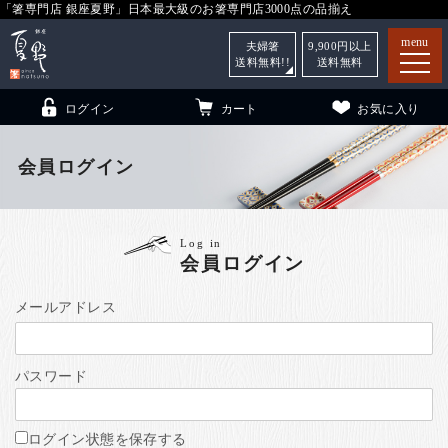
「箸専門店 銀座夏野」日本最大級のお箸専門店3000点の品揃え
menu
夫婦箸
9,900
円以上
送料無料!!
送料無料
ログイン
カート
お気に入り
会員ログイン
箸
（贈答用・自宅用）
Log in
会員ログイン
子供和食器
（贈答用・自宅用）
銀座夏野・箸長
について
メールアドレス
小夏
について
こども和食器
パスワード
ご利用ガイド
法人・飲食店のお客様
ログイン状態を保存する