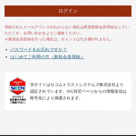
お客様の声
店舗紹介
お問い合わせ
登録されたメールアドレスがわからない場合は再度新規会員登録をしてい
ただくか、お問い合わせよりご連絡ください。
お知らせ
※新規会員登録を行った場合は、ポイントは引き継がれません。
箸ブログ
パスワードをお忘れですか？
English
はじめてご利用の方（新規会員登録）
当サイトはセコムトラストシステムズ株式会社より
認証されています。SSL対応ページからの情報送信は
暗号化により保護されます。