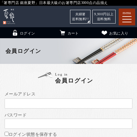
「箸専門店 銀座夏野」日本最大級のお箸専門店3000点の品揃え
menu
夫婦箸
9,900
円以上
送料無料!!
送料無料
ログイン
カート
お気に入り
会員ログイン
箸
（贈答用・自宅用）
Log in
会員ログイン
子供和食器
（贈答用・自宅用）
銀座夏野・箸長
について
メールアドレス
小夏
について
こども和食器
パスワード
ご利用ガイド
法人・飲食店のお客様
ログイン状態を保存する