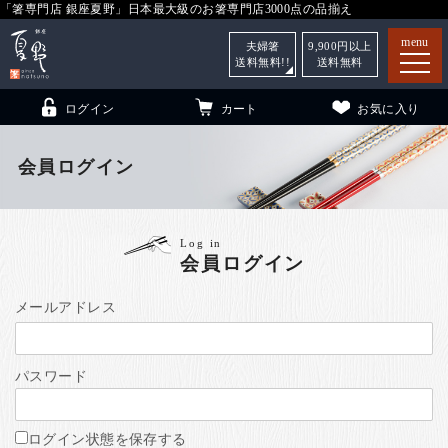
「箸専門店 銀座夏野」日本最大級のお箸専門店3000点の品揃え
menu
夫婦箸
9,900
円以上
送料無料!!
送料無料
ログイン
カート
お気に入り
会員ログイン
箸
（贈答用・自宅用）
Log in
会員ログイン
子供和食器
（贈答用・自宅用）
銀座夏野・箸長
について
メールアドレス
小夏
について
こども和食器
パスワード
ご利用ガイド
法人・飲食店のお客様
ログイン状態を保存する