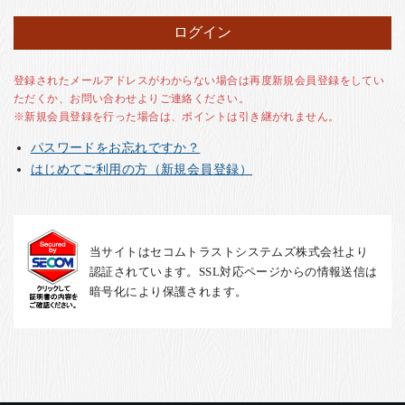
お客様の声
店舗紹介
お問い合わせ
登録されたメールアドレスがわからない場合は再度新規会員登録をしてい
ただくか、お問い合わせよりご連絡ください。
お知らせ
※新規会員登録を行った場合は、ポイントは引き継がれません。
箸ブログ
パスワードをお忘れですか？
English
はじめてご利用の方（新規会員登録）
当サイトはセコムトラストシステムズ株式会社より
認証されています。SSL対応ページからの情報送信は
暗号化により保護されます。