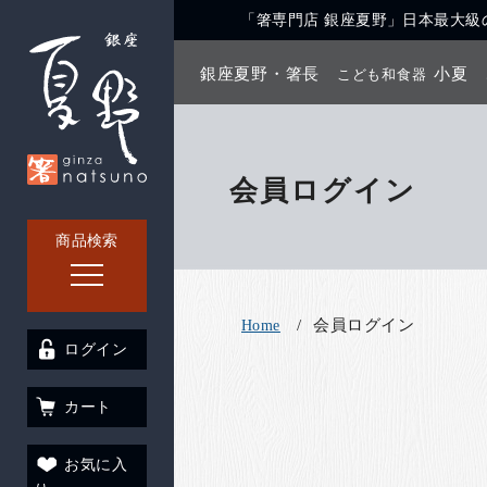
「箸専門店 銀座夏野」日本最大級の
銀座夏野・箸長
小夏
こども和食器
会員ログイン
商品検索
会員ログイン
Home
ログイン
カート
お気に入