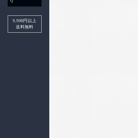
り
9,900
円以上
送料無料