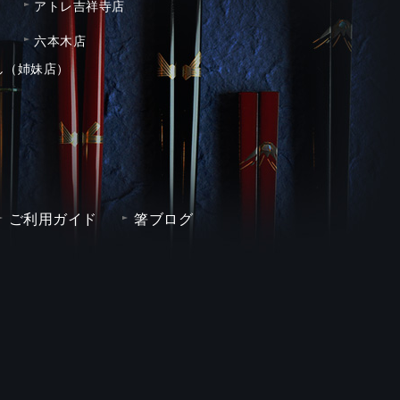
アトレ吉祥寺店
六本木店
し（姉妹店）
ご利用ガイド
箸ブログ