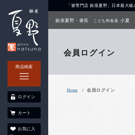
「箸専門店 銀座夏野」日本最大級の
銀座夏野・箸長
小夏
こども和食器
会員ログイン
商品検索
会員ログイン
Home
ログイン
カート
お気に入