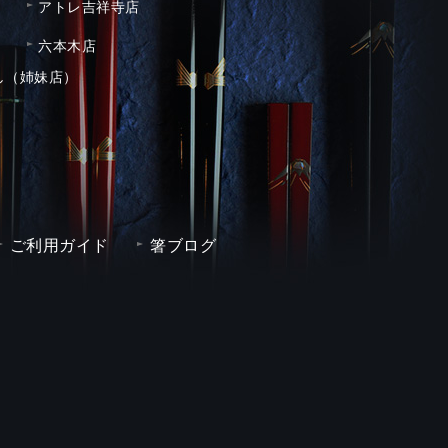
アトレ吉祥寺店
六本木店
し（姉妹店）
ご利用ガイド
箸ブログ