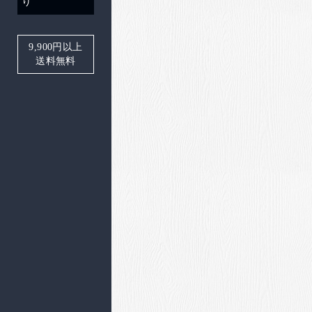
り
9,900
円以上
送料無料