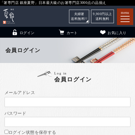
「箸専門店 銀座夏野」日本最大級のお箸専門店3000点の品揃え
menu
夫婦箸
9,900
円以上
送料無料!!
送料無料
ログイン
カート
お気に入り
会員ログイン
箸
（贈答用・自宅用）
Log in
会員ログイン
子供和食器
（贈答用・自宅用）
銀座夏野・箸長
について
メールアドレス
小夏
について
こども和食器
パスワード
ご利用ガイド
法人・飲食店のお客様
ログイン状態を保存する