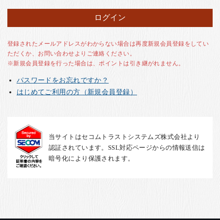
お客様の声
店舗紹介
お問い合わせ
登録されたメールアドレスがわからない場合は再度新規会員登録をしてい
ただくか、お問い合わせよりご連絡ください。
お知らせ
※新規会員登録を行った場合は、ポイントは引き継がれません。
箸ブログ
パスワードをお忘れですか？
English
はじめてご利用の方（新規会員登録）
当サイトはセコムトラストシステムズ株式会社より
認証されています。SSL対応ページからの情報送信は
暗号化により保護されます。