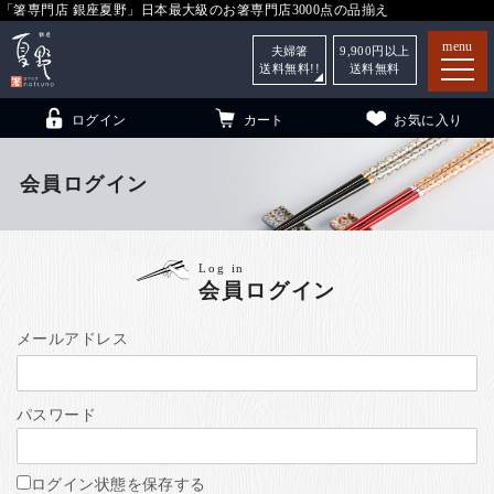
「箸専門店 銀座夏野」日本最大級のお箸専門店3000点の品揃え
menu
夫婦箸
9,900
円以上
送料無料!!
送料無料
ログイン
カート
お気に入り
会員ログイン
箸
（贈答用・自宅用）
Log in
会員ログイン
子供和食器
（贈答用・自宅用）
銀座夏野・箸長
について
メールアドレス
小夏
について
こども和食器
パスワード
ご利用ガイド
法人・飲食店のお客様
ログイン状態を保存する