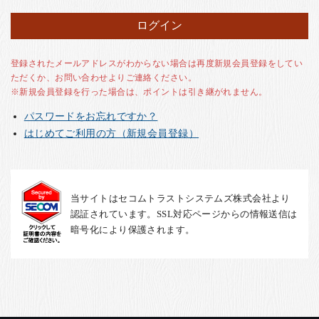
お客様の声
店舗紹介
お問い合わせ
登録されたメールアドレスがわからない場合は再度新規会員登録をしてい
ただくか、お問い合わせよりご連絡ください。
お知らせ
※新規会員登録を行った場合は、ポイントは引き継がれません。
箸ブログ
パスワードをお忘れですか？
English
はじめてご利用の方（新規会員登録）
当サイトはセコムトラストシステムズ株式会社より
認証されています。SSL対応ページからの情報送信は
暗号化により保護されます。