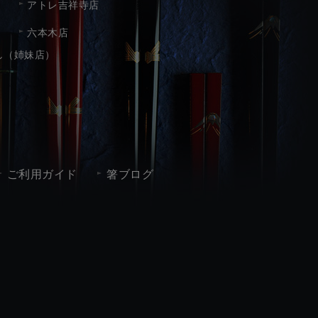
アトレ吉祥寺店
六本木店
し（姉妹店）
ご利用ガイド
箸ブログ