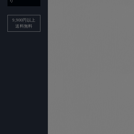
り
9,900
円以上
送料無料