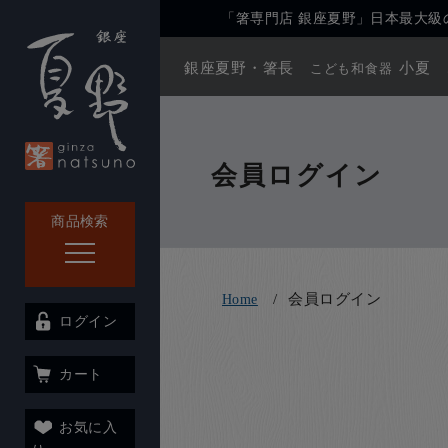
「箸専門店 銀座夏野」日本最大級の
銀座夏野・箸長
小夏
こども和食器
会員ログイン
商品検索
会員ログイン
Home
ログイン
カート
お気に入