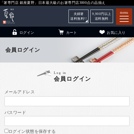
「箸専門店 銀座夏野」日本最大級のお箸専門店3000点の品揃え
menu
夫婦箸
9,900
円以上
送料無料!!
送料無料
ログイン
カート
お気に入り
会員ログイン
箸
（贈答用・自宅用）
Log in
会員ログイン
子供和食器
（贈答用・自宅用）
銀座夏野・箸長
について
メールアドレス
小夏
について
こども和食器
パスワード
ご利用ガイド
法人・飲食店のお客様
ログイン状態を保存する