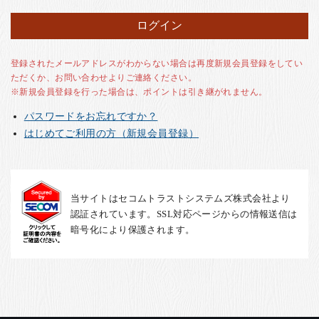
お客様の声
店舗紹介
お問い合わせ
登録されたメールアドレスがわからない場合は再度新規会員登録をしてい
ただくか、お問い合わせよりご連絡ください。
お知らせ
※新規会員登録を行った場合は、ポイントは引き継がれません。
箸ブログ
パスワードをお忘れですか？
English
はじめてご利用の方（新規会員登録）
当サイトはセコムトラストシステムズ株式会社より
認証されています。SSL対応ページからの情報送信は
暗号化により保護されます。