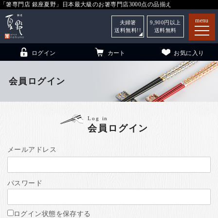
「箸専門店 銀座夏野」日本最大級のお箸専門店3000点の品揃え
menu
夫婦箸
9,900
円以上
送料無料!!
送料無料
ログイン
カート
お気に入り
会員ログイン
箸
（贈答用・自宅用）
Log in
会員ログイン
子供和食器
（贈答用・自宅用）
銀座夏野・箸長
について
メールアドレス
小夏
について
こども和食器
パスワード
ご利用ガイド
法人・飲食店のお客様
ログイン状態を保存する