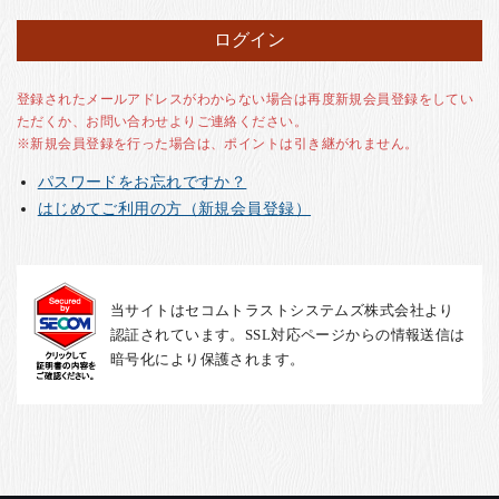
お客様の声
店舗紹介
お問い合わせ
登録されたメールアドレスがわからない場合は再度新規会員登録をしてい
ただくか、お問い合わせよりご連絡ください。
お知らせ
※新規会員登録を行った場合は、ポイントは引き継がれません。
箸ブログ
パスワードをお忘れですか？
English
はじめてご利用の方（新規会員登録）
当サイトはセコムトラストシステムズ株式会社より
認証されています。SSL対応ページからの情報送信は
暗号化により保護されます。