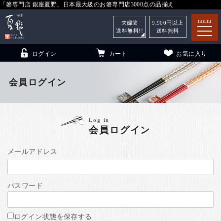
「箸専門店 銀座夏野」日本最大級のお箸専門店3000点の品揃え
menu
夫婦箸
9,900
円以上
送料無料!!
送料無料
ログイン
カート
お気に入り
会員ログイン
箸
（贈答用・自宅用）
Log in
会員ログイン
子供和食器
（贈答用・自宅用）
銀座夏野・箸長
について
メールアドレス
小夏
について
こども和食器
パスワード
ご利用ガイド
法人・飲食店のお客様
ログイン状態を保存する