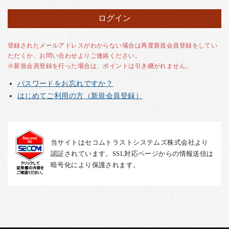
お客様の声
店舗紹介
お問い合わせ
登録されたメールアドレスがわからない場合は再度新規会員登録をしてい
ただくか、お問い合わせよりご連絡ください。
お知らせ
※新規会員登録を行った場合は、ポイントは引き継がれません。
箸ブログ
パスワードをお忘れですか？
English
はじめてご利用の方（新規会員登録）
当サイトはセコムトラストシステムズ株式会社より
認証されています。SSL対応ページからの情報送信は
暗号化により保護されます。