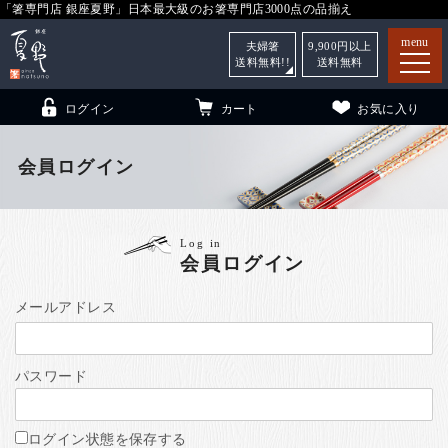
「箸専門店 銀座夏野」日本最大級のお箸専門店3000点の品揃え
menu
夫婦箸
9,900
円以上
送料無料!!
送料無料
ログイン
カート
お気に入り
会員ログイン
箸
（贈答用・自宅用）
Log in
会員ログイン
子供和食器
（贈答用・自宅用）
銀座夏野・箸長
について
メールアドレス
小夏
について
こども和食器
パスワード
ご利用ガイド
法人・飲食店のお客様
ログイン状態を保存する