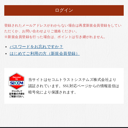
お客様の声
店舗紹介
お問い合わせ
登録されたメールアドレスがわからない場合は再度新規会員登録をしてい
ただくか、お問い合わせよりご連絡ください。
お知らせ
※新規会員登録を行った場合は、ポイントは引き継がれません。
箸ブログ
パスワードをお忘れですか？
English
はじめてご利用の方（新規会員登録）
当サイトはセコムトラストシステムズ株式会社より
認証されています。SSL対応ページからの情報送信は
暗号化により保護されます。