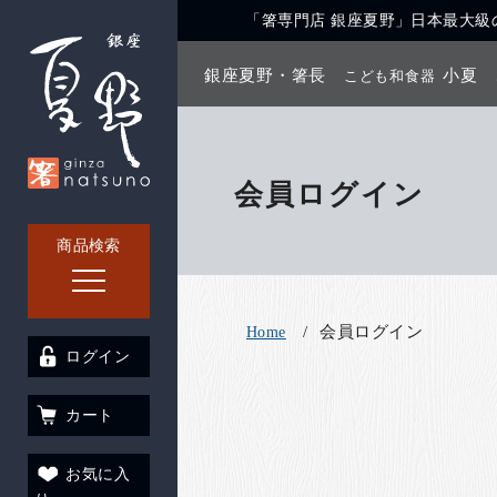
「箸専門店 銀座夏野」日本最大級の
銀座夏野・箸長
小夏
こども和食器
会員ログイン
商品検索
会員ログイン
Home
ログイン
カート
お気に入