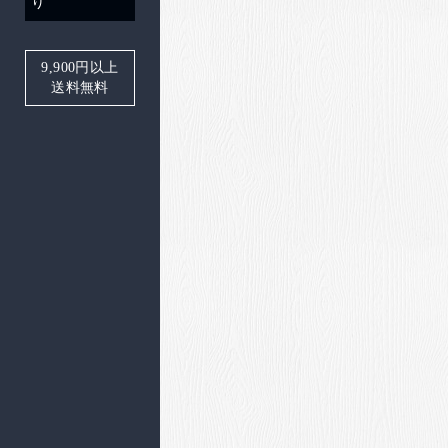
り
9,900
円以上
送料無料