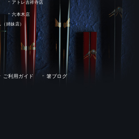
アトレ吉祥寺店
六本木店
し（姉妹店）
ご利用ガイド
箸ブログ