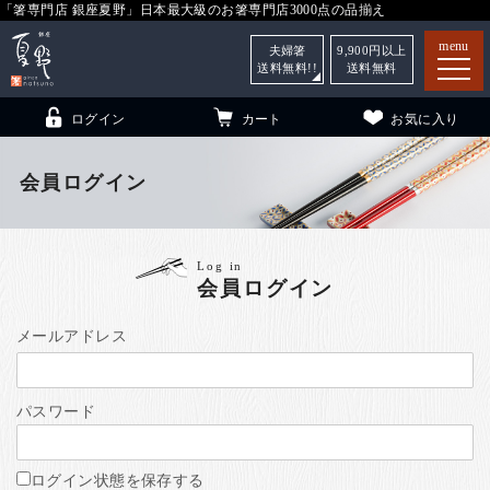
「箸専門店 銀座夏野」日本最大級のお箸専門店3000点の品揃え
menu
夫婦箸
9,900
円以上
送料無料!!
送料無料
ログイン
カート
お気に入り
会員ログイン
箸
（贈答用・自宅用）
Log in
会員ログイン
子供和食器
（贈答用・自宅用）
銀座夏野・箸長
について
メールアドレス
小夏
について
こども和食器
パスワード
ご利用ガイド
法人・飲食店のお客様
ログイン状態を保存する