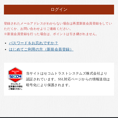
お客様の声
店舗紹介
お問い合わせ
登録されたメールアドレスがわからない場合は再度新規会員登録をしてい
ただくか、お問い合わせよりご連絡ください。
お知らせ
※新規会員登録を行った場合は、ポイントは引き継がれません。
箸ブログ
パスワードをお忘れですか？
English
はじめてご利用の方（新規会員登録）
当サイトはセコムトラストシステムズ株式会社より
認証されています。SSL対応ページからの情報送信は
暗号化により保護されます。