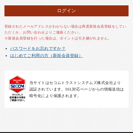
お客様の声
店舗紹介
お問い合わせ
登録されたメールアドレスがわからない場合は再度新規会員登録をしてい
ただくか、お問い合わせよりご連絡ください。
お知らせ
※新規会員登録を行った場合は、ポイントは引き継がれません。
箸ブログ
パスワードをお忘れですか？
English
はじめてご利用の方（新規会員登録）
当サイトはセコムトラストシステムズ株式会社より
認証されています。SSL対応ページからの情報送信は
暗号化により保護されます。