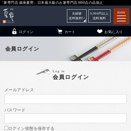
「箸専門店 銀座夏野」日本最大級のお箸専門店3000点の品揃え
menu
夫婦箸
9,900
円以上
送料無料!!
送料無料
ログイン
カート
お気に入り
会員ログイン
箸
（贈答用・自宅用）
Log in
会員ログイン
子供和食器
（贈答用・自宅用）
銀座夏野・箸長
について
メールアドレス
小夏
について
こども和食器
パスワード
ご利用ガイド
法人・飲食店のお客様
ログイン状態を保存する